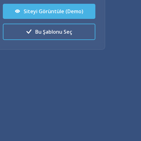
Siteyi Görüntüle (Demo)
Bu Şablonu Seç