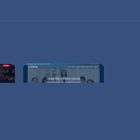
Kurumsal Websitesi
kli
Kurumsal şirketlere özel ve
özelleştirilebilir websitesi