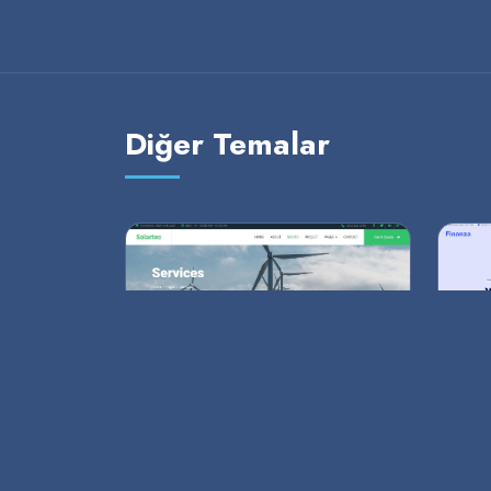
Diğer Temalar
Enerji Sektörü
Fin
Enerji Sektörüne yönelik modern
Yatı
websitesi
güve