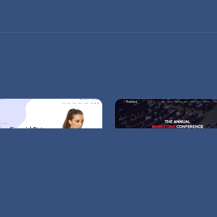
ans Danışmanlığı
Etkinlik Ajansı
rım ve finans uzmanları için
Organizasyon firmaları için ren
nilir arayüz.
ve dinamik tema.