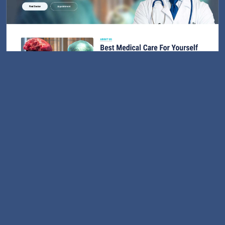
Medikal Website Teması
Sağlık sektörü için websitesi teması
Site Detayı