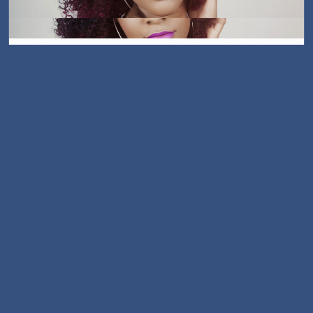
Güzellik Merkezi
Estetik ve güzellik salonları için şık tasarım.
Site Detayı